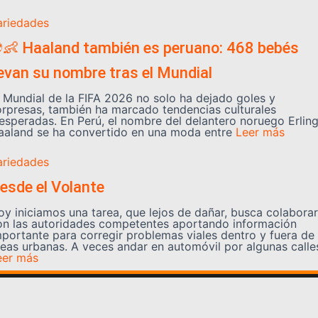
ariedades
👶 Haaland también es peruano: 468 bebés
levan su nombre tras el Mundial
l Mundial de la FIFA 2026 no solo ha dejado goles y
orpresas, también ha marcado tendencias culturales
nesperadas. En Perú, el nombre del delantero noruego Erlin
aaland se ha convertido en una moda entre
Leer más
ariedades
esde el Volante
oy iniciamos una tarea, que lejos de dañar, busca colaborar
on las autoridades competentes aportando información
mportante para corregir problemas viales dentro y fuera de
reas urbanas. A veces andar en automóvil por algunas calle
eer más
Somos YATVO