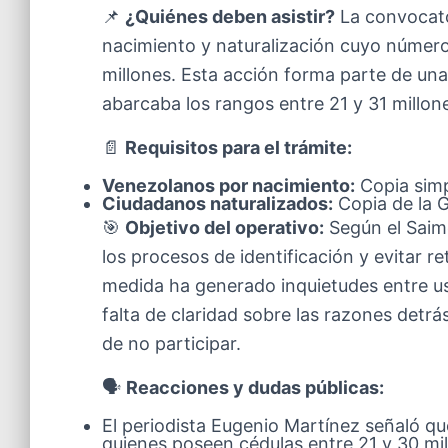
📌
¿Quiénes deben asistir?
La convocato
nacimiento y naturalización cuyo número
millones. Esta acción forma parte de una
abarcaba los rangos entre 21 y 31 millon
📄
Requisitos para el trámite:
Venezolanos por nacimiento:
Copia simp
Ciudadanos naturalizados:
Copia de la G
🎯
Objetivo del operativo:
Según el Saime
los procesos de identificación y evitar r
medida ha generado inquietudes entre usu
falta de claridad sobre las razones detrá
de no participar.
🗣️
Reacciones y dudas públicas:
El periodista Eugenio Martínez señaló qu
quienes poseen cédulas entre 21 y 30 mi