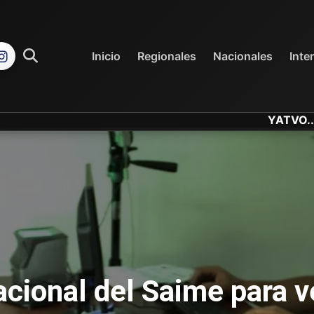
REGIONALES
NACIONALES
Inicio
Regionales
Nacionales
Inte
YATVO... Tu Canal 
cional del Saime para v