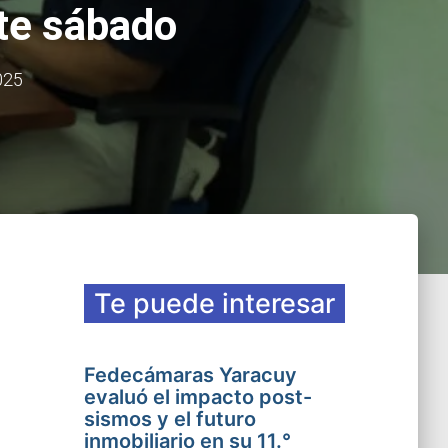
ste sábado
025
Te puede interesar
Fedecámaras Yaracuy
evaluó el impacto post-
sismos y el futuro
inmobiliario en su 11.°