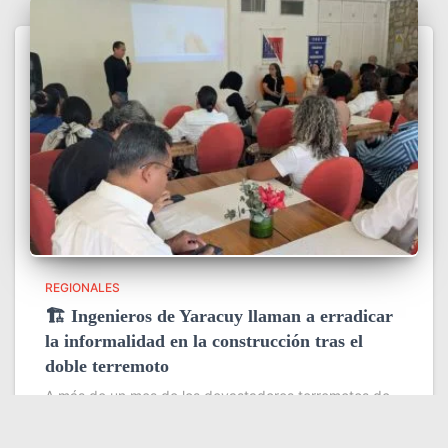
REGIONALES
🏗️ Ingenieros de Yaracuy llaman a erradicar
la informalidad en la construcción tras el
doble terremoto
A más de un mes de los devastadores terremotos de
magnitud 7,2 y 7,5 que sacudieron Yaracuy y Catia La
Mar, profesionales de la ingeniería y la arquitectura
coincidieron en que la tragedia dejó una
Leer más