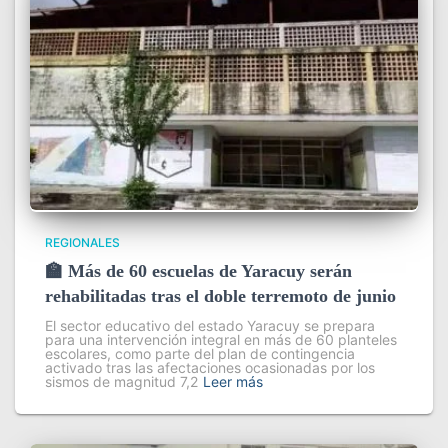
REGIONALES
🏫 Más de 60 escuelas de Yaracuy serán
rehabilitadas tras el doble terremoto de junio
El sector educativo del estado Yaracuy se prepara
para una intervención integral en más de 60 planteles
escolares, como parte del plan de contingencia
activado tras las afectaciones ocasionadas por los
sismos de magnitud 7,2
Leer más