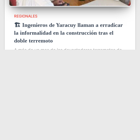
REGIONALES
🏗️ Ingenieros de Yaracuy llaman a erradicar
la informalidad en la construcción tras el
doble terremoto
A más de un mes de los devastadores terremotos de
magnitud 7,2 y 7,5 que sacudieron Yaracuy y Catia La
Mar, profesionales de la ingeniería y la arquitectura
coincidieron en que la tragedia dejó una
Leer más
Somos YATVO
Somos YATVO ¡Tu canal online! Con entretenimiento,
información, opinión, cultura, deportes y más.
En este portal podrás ver nuestra señal y enterarte de
las noticias más destacadas de Yaracuy, Venezuela y el