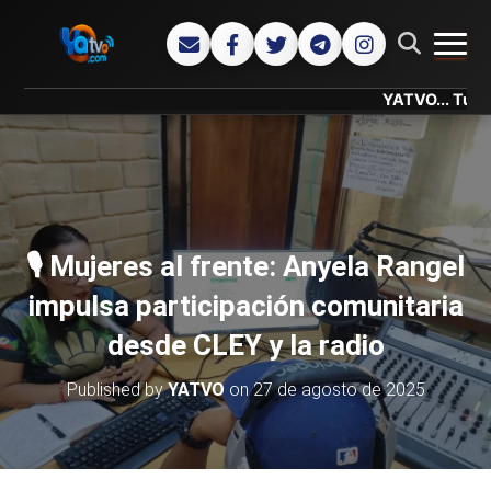
CAMB
YATVO... Tu Canal Onl
🎙️ Mujeres al frente: Anyela Rangel
impulsa participación comunitaria
desde CLEY y la radio
Published by
YATVO
on
27 de agosto de 2025