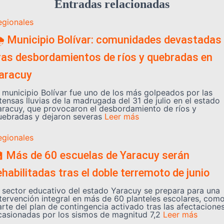
Entradas relacionadas
egionales
️ Municipio Bolívar: comunidades devastadas
ras desbordamientos de ríos y quebradas en
aracuy
l municipio Bolívar fue uno de los más golpeados por las
tensas lluvias de la madrugada del 31 de julio en el estado
aracuy, que provocaron el desbordamiento de ríos y
uebradas y dejaron severas
Leer más
egionales
 Más de 60 escuelas de Yaracuy serán
ehabilitadas tras el doble terremoto de junio
l sector educativo del estado Yaracuy se prepara para una
ntervención integral en más de 60 planteles escolares, com
arte del plan de contingencia activado tras las afectacione
casionadas por los sismos de magnitud 7,2
Leer más