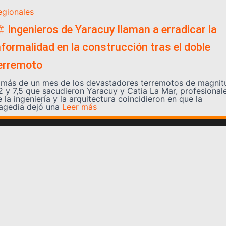
egionales
️ Ingenieros de Yaracuy llaman a erradicar la
nformalidad en la construcción tras el doble
erremoto
 más de un mes de los devastadores terremotos de magnit
,2 y 7,5 que sacudieron Yaracuy y Catia La Mar, profesional
 la ingeniería y la arquitectura coincidieron en que la
ragedia dejó una
Leer más
Somos YATVO
Somos YATVO ¡Tu canal online! Con entretenimiento,
información, opinión, cultura, deportes y más.
En este portal podrás ver nuestra señal y enterarte de
las noticias más destacadas de Yaracuy, Venezuela y el
mundo, actualizándote constantemente para que estés
siempre al día de las noticias.
YATVO Tu canal online