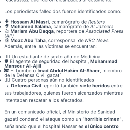
Los periodistas fallecidos fueron identificados como:
🎥
Hossam Al Masri
, camarógrafo de
Reuters
🎥
Mohamed Salama
, camarógrafo de
Al Jazeera
📰
Mariam Abu Daqqa
, reportera de
Associated Press
(AP)
📰
Moaz Abu Taha
, corresponsal de
NBC News
Además, entre las víctimas se encuentran:
👨‍⚕️ Un estudiante de sexto año de Medicina
🛡️ El agente de seguridad del hospital,
Muhammad
Mansour Al-Ajili
🚒 El bombero
Imad Abdul Hakim Al-Shaer
, miembro
de la Defensa Civil gazatí
🧑‍⚕️ Cuatro personas aún no identificadas
La
Defensa Civil
reportó también
siete heridos
entre
sus trabajadores, quienes fueron alcanzados mientras
intentaban rescatar a los afectados.
En un comunicado oficial, el Ministerio de Sanidad
gazatí condenó el ataque como un
“horrible crimen”
,
señalando que el hospital Nasser es
el único centro