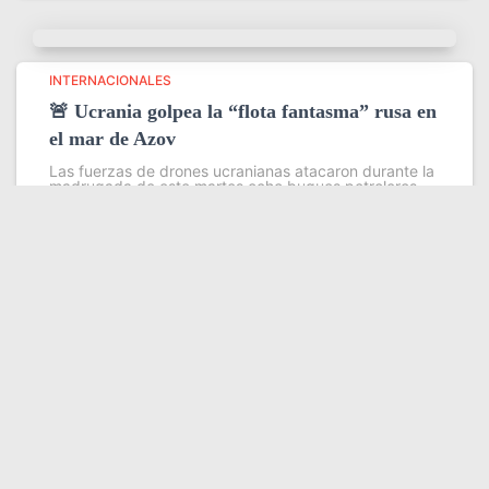
INTERNACIONALES
🚨 Ucrania golpea la “flota fantasma” rusa en
el mar de Azov
Las fuerzas de drones ucranianas atacaron durante la
madrugada de este martes ocho buques petroleros
pertenecientes a la llamada flota fantasma que Rusia
utiliza para evadir sanciones internacionales en sus
exportaciones de petróleo y grano
Leer más
Somos YATVO
Somos YATVO ¡Tu canal online! Con entretenimiento,
información, opinión, cultura, deportes y más.
En este portal podrás ver nuestra señal y enterarte de