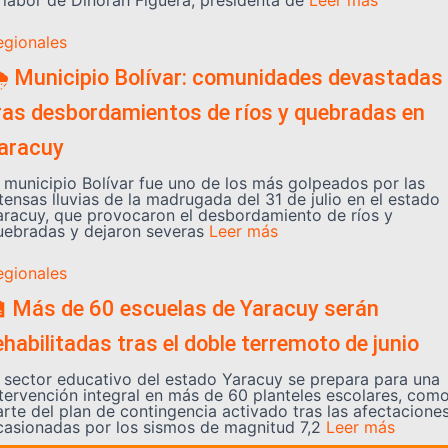
a labor de Dinorah Figuera, presidenta de
Leer más
egionales
️ Municipio Bolívar: comunidades devastadas
ras desbordamientos de ríos y quebradas en
aracuy
l municipio Bolívar fue uno de los más golpeados por las
tensas lluvias de la madrugada del 31 de julio en el estado
aracuy, que provocaron el desbordamiento de ríos y
uebradas y dejaron severas
Leer más
egionales
 Más de 60 escuelas de Yaracuy serán
ehabilitadas tras el doble terremoto de junio
l sector educativo del estado Yaracuy se prepara para una
ntervención integral en más de 60 planteles escolares, com
arte del plan de contingencia activado tras las afectacione
casionadas por los sismos de magnitud 7,2
Leer más