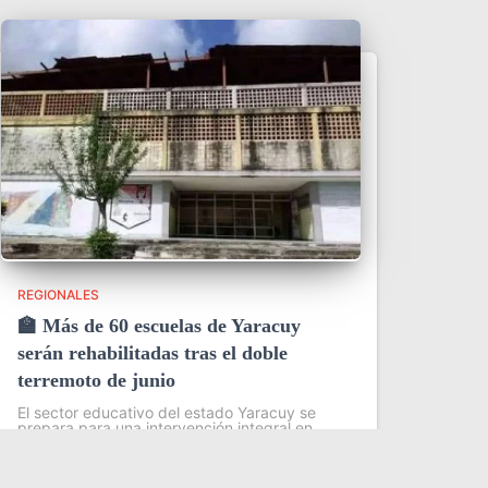
REGIONALES
🏫 Más de 60 escuelas de Yaracuy
serán rehabilitadas tras el doble
terremoto de junio
El sector educativo del estado Yaracuy se
prepara para una intervención integral en
más de 60 planteles escolares, como parte
del plan de contingencia activado tras las
afectaciones ocasionadas por los sismos de