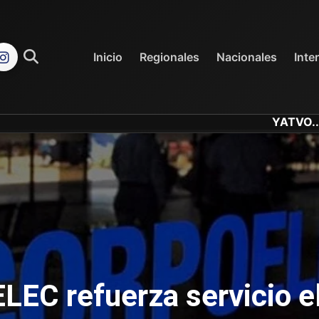
REGIONALES
NACIONALES
Inicio
Regionales
Nacionales
Inte
YATVO... Tu Canal On
EC refuerza servicio el