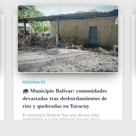
REGIONALES
🌧️ Municipio Bolívar: comunidades
devastadas tras desbordamientos de
ríos y quebradas en Yaracuy
El municipio Bolívar fue uno de los más
golpeados por las intensas lluvias de la
madrugada del 31 de julio en el estado
Yaracuy, que provocaron el desbordamiento
de ríos y quebradas y dejaron severas