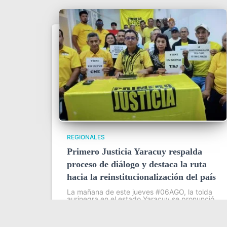
REGIONALES
Primero Justicia Yaracuy respalda
proceso de diálogo y destaca la ruta
hacia la reinstitucionalización del país
La mañana de este jueves #06AGO, la tolda
aurinegra en el estado Yaracuy se pronunció
oficialmente para respaldar el proceso de
diálogo promovido por Estados Unidos, así
como la labor de Dinorah Figuera, presidenta