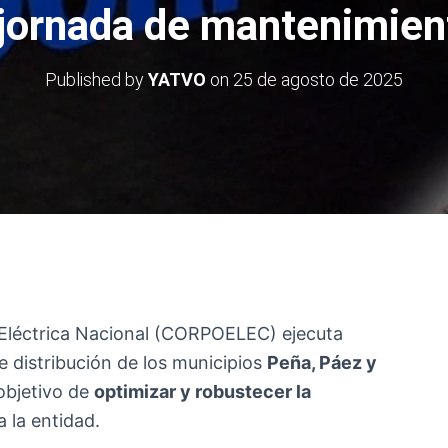
jornada de mantenimien
Published by
YATVO
on
25 de agosto de 2025
 Eléctrica Nacional (CORPOELEC) ejecuta
e distribución de los municipios
Peña, Páez y
 objetivo de
optimizar y robustecer la
 la entidad.