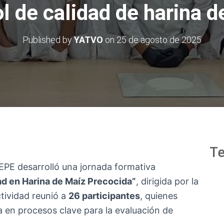
l de calidad de harina d
Published by
YATVO
on
25 de agosto de 2025
Te
EPE desarrolló una jornada formativa
ad en Harina de Maíz Precocida”
, dirigida por la
ctividad reunió a
26 participantes
, quienes
a en procesos clave para la evaluación de