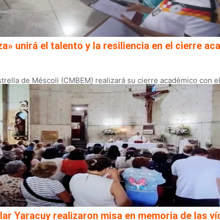
a» unirá el talento y la resiliencia en el cierre 
rella de Méscoli (CMBEM) realizará su cierre académico con el r
lar Yaracuy realizaron misa en memoria de las ví