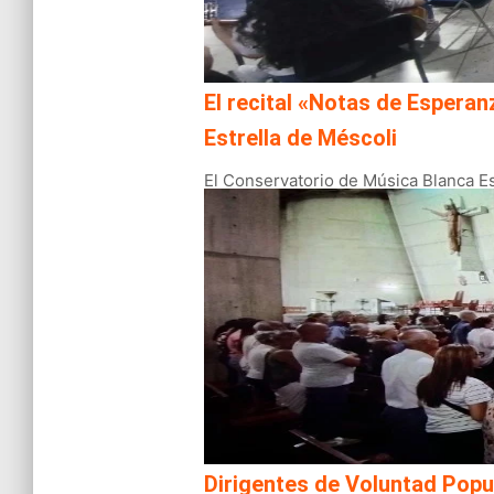
El recital «Notas de Esperanz
Estrella de Méscoli
El Conservatorio de Música Blanca Est
Dirigentes de Voluntad Popu