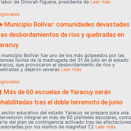
a labor de Dinorah Figuera, presidenta de
Leer más
egionales
️ Municipio Bolívar: comunidades devastadas
ras desbordamientos de ríos y quebradas en
aracuy
l municipio Bolívar fue uno de los más golpeados por las
tensas lluvias de la madrugada del 31 de julio en el estado
aracuy, que provocaron el desbordamiento de ríos y
uebradas y dejaron severas
Leer más
egionales
 Más de 60 escuelas de Yaracuy serán
ehabilitadas tras el doble terremoto de junio
l sector educativo del estado Yaracuy se prepara para una
ntervención integral en más de 60 planteles escolares, com
arte del plan de contingencia activado tras las afectacione
casionadas por los sismos de magnitud 7,2
Leer más