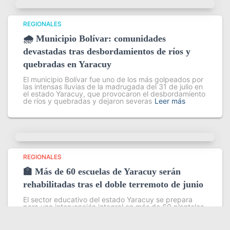
REGIONALES
🌧️ Municipio Bolívar: comunidades
devastadas tras desbordamientos de ríos y
quebradas en Yaracuy
El municipio Bolívar fue uno de los más golpeados por
las intensas lluvias de la madrugada del 31 de julio en
el estado Yaracuy, que provocaron el desbordamiento
de ríos y quebradas y dejaron severas
Leer más
REGIONALES
🏫 Más de 60 escuelas de Yaracuy serán
rehabilitadas tras el doble terremoto de junio
El sector educativo del estado Yaracuy se prepara
para una intervención integral en más de 60 planteles
escolares, como parte del plan de contingencia
activado tras las afectaciones ocasionadas por los
sismos de magnitud 7,2
Leer más