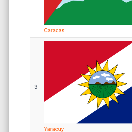
Caracas
3
Yaracuy