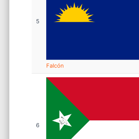
5
Falcón
6