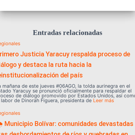
Entradas relacionadas
egionales
rimero Justicia Yaracuy respalda proceso de
iálogo y destaca la ruta hacia la
einstitucionalización del país
a mañana de este jueves #06AGO, la tolda aurinegra en el
stado Yaracuy se pronunció oficialmente para respaldar el
roceso de diálogo promovido por Estados Unidos, así com
a labor de Dinorah Figuera, presidenta de
Leer más
egionales
️ Municipio Bolívar: comunidades devastadas
ras desbordamientos de ríos y quebradas en