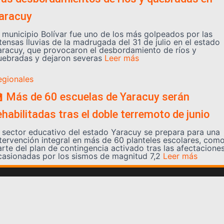
aracuy
l municipio Bolívar fue uno de los más golpeados por las
tensas lluvias de la madrugada del 31 de julio en el estado
aracuy, que provocaron el desbordamiento de ríos y
uebradas y dejaron severas
Leer más
egionales
 Más de 60 escuelas de Yaracuy serán
ehabilitadas tras el doble terremoto de junio
l sector educativo del estado Yaracuy se prepara para una
ntervención integral en más de 60 planteles escolares, com
arte del plan de contingencia activado tras las afectacione
casionadas por los sismos de magnitud 7,2
Leer más
Somos YATVO
Somos YATVO ¡Tu canal online! Con entretenimiento,
información, opinión, cultura, deportes y más.