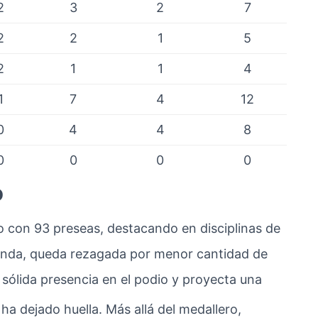
2
3
2
7
2
2
1
5
2
1
1
4
1
7
4
12
0
4
4
8
0
0
0
0
o
o con 93 preseas, destacando en disciplinas de
randa, queda rezagada por menor cantidad de
sólida presencia en el podio y proyecta una
 ha dejado huella. Más allá del medallero,