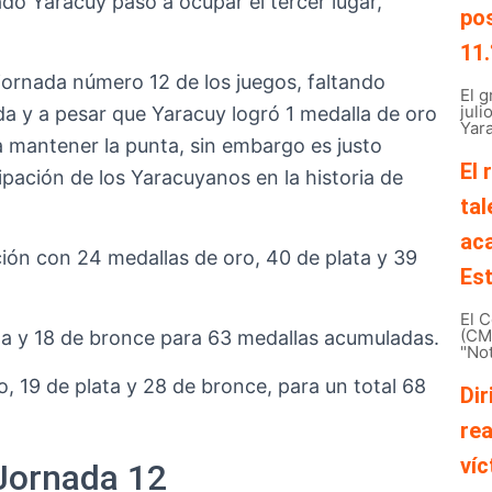
ado Yaracuy pasó a ocupar el tercer lugar,
pos
11.
jornada número 12 de los juegos, faltando
El 
juli
da y a pesar que Yaracuy logró 1 medalla de oro
Yara
a mantener la punta, sin embargo es justo
El 
ipación de los Yaracuyanos en la historia de
tal
ac
ión con 24 medallas de oro, 40 de plata y 39
Est
El C
(CMB
ta y 18 de bronce para 63 medallas acumuladas.
"Not
, 19 de plata y 28 de bronce, para un total 68
Dir
rea
víc
 Jornada 12