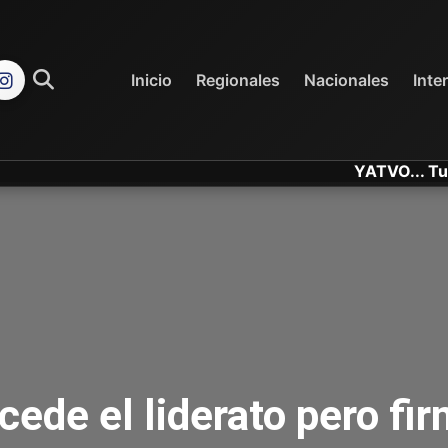
REGIONALES
NACIONALES
Inicio
Regionales
Nacionales
Inte
YATVO... Tu Canal 
cede el liderato pero fi