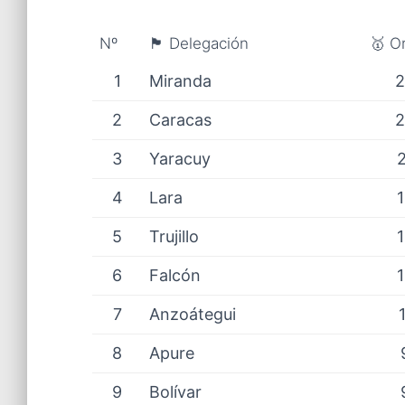
Nº
🏴 Delegación
🥇 O
1
Miranda
2
Caracas
3
Yaracuy
4
Lara
5
Trujillo
6
Falcón
7
Anzoátegui
8
Apure
9
Bolívar