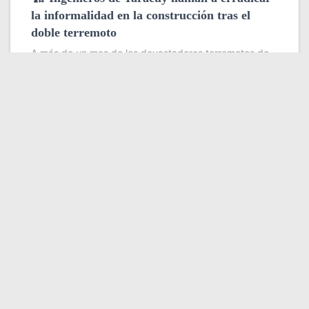
la informalidad en la construcción tras el
doble terremoto
A más de un mes de los devastadores terremotos de
magnitud 7,2 y 7,5 que sacudieron Yaracuy y Catia La
Mar, profesionales de la ingeniería y la arquitectura
coincidieron en que la tragedia dejó una
Leer más
Somos YATVO
Somos YATVO ¡Tu canal online! Con entretenimiento,
información, opinión, cultura, deportes y más.
En este portal podrás ver nuestra señal y enterarte de
las noticias más destacadas de Yaracuy, Venezuela y el
mundo, actualizándote constantemente para que estés
siempre al día de las noticias.
YATVO Tu canal online