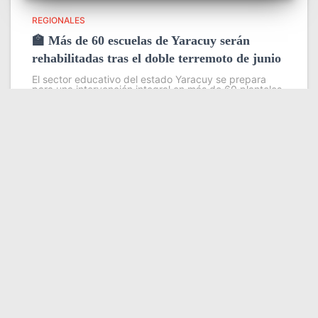
REGIONALES
🏫 Más de 60 escuelas de Yaracuy serán
rehabilitadas tras el doble terremoto de junio
El sector educativo del estado Yaracuy se prepara
para una intervención integral en más de 60 planteles
escolares, como parte del plan de contingencia
activado tras las afectaciones ocasionadas por los
sismos de magnitud 7,2
Leer más
Somos YATVO
Somos YATVO ¡Tu canal online! Con entretenimiento,
información, opinión, cultura, deportes y más.
En este portal podrás ver nuestra señal y enterarte de
las noticias más destacadas de Yaracuy, Venezuela y el
mundo, actualizándote constantemente para que estés
siempre al día de las noticias.