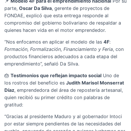
📌
Modelo 4F para el emprendimiento nacional
Por su
parte,
Oscar Da Silva
, gerente de proyectos de
FONDAE, explicó que esta entrega responde al
compromiso del gobierno bolivariano de respaldar a
quienes hacen vida en el motor emprendedor.
“Nos enfocamos en aplicar el modelo de las
4F
:
Formación, Formalización, Financiamiento y Feria
, con
productos financieros adecuados a cada etapa del
emprendimiento”, señaló Da Silva.
🎂
Testimonios que reflejan impacto social
Uno de
los rostros del beneficio es
Judith Marisol Monserrat
Díaz
, emprendedora del área de repostería artesanal,
quien recibió su primer crédito con palabras de
gratitud:
“Gracias al presidente Maduro y al gobernador Intoci
por estar siempre pendientes de las necesidades del
pueblo, apoyando de corazón a quienes luchamos por