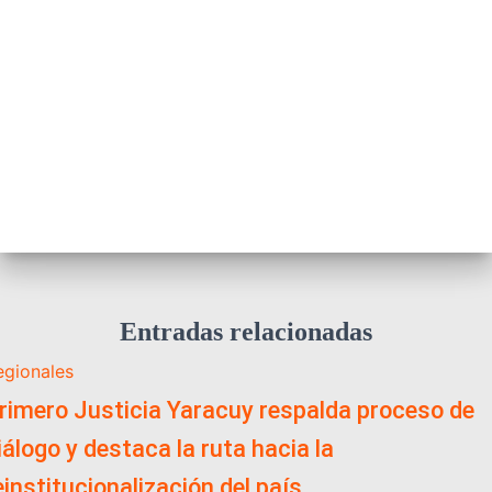
Entradas relacionadas
egionales
rimero Justicia Yaracuy respalda proceso de
iálogo y destaca la ruta hacia la
einstitucionalización del país