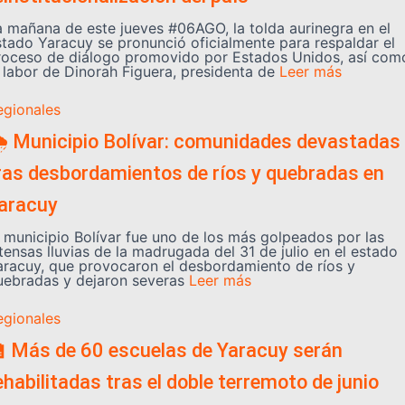
a mañana de este jueves #06AGO, la tolda aurinegra en el
stado Yaracuy se pronunció oficialmente para respaldar el
roceso de diálogo promovido por Estados Unidos, así com
a labor de Dinorah Figuera, presidenta de
Leer más
egionales
️ Municipio Bolívar: comunidades devastadas
ras desbordamientos de ríos y quebradas en
aracuy
l municipio Bolívar fue uno de los más golpeados por las
tensas lluvias de la madrugada del 31 de julio en el estado
aracuy, que provocaron el desbordamiento de ríos y
uebradas y dejaron severas
Leer más
egionales
 Más de 60 escuelas de Yaracuy serán
ehabilitadas tras el doble terremoto de junio