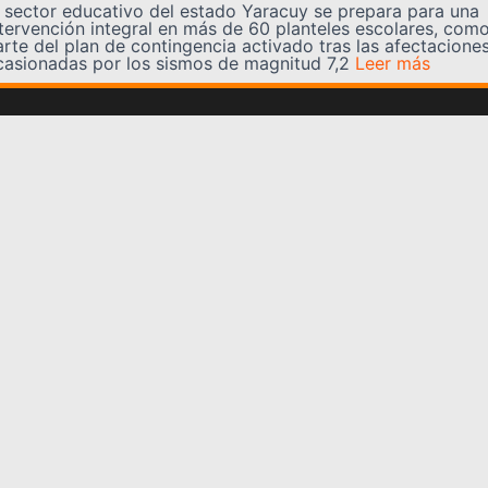
l sector educativo del estado Yaracuy se prepara para una
ntervención integral en más de 60 planteles escolares, com
arte del plan de contingencia activado tras las afectacione
casionadas por los sismos de magnitud 7,2
Leer más
Somos YATVO
Somos YATVO ¡Tu canal online! Con entretenimiento,
información, opinión, cultura, deportes y más.
En este portal podrás ver nuestra señal y enterarte de
las noticias más destacadas de Yaracuy, Venezuela y el
mundo, actualizándote constantemente para que estés
siempre al día de las noticias.
YATVO Tu canal online
Categorías
REGIONALES
NACIONALES
INTERNACIONALES
DEPORTES
CULTURA
CIENCIA Y TECNOLOGIA
VARIEDADES