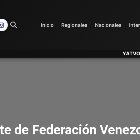
REGIONALES
NACIONALES
Inicio
Regionales
Nacionales
Inte
YATVO... Tu C
te de Federación Venez