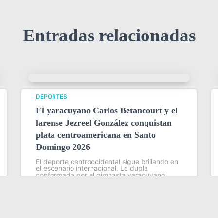
Entradas relacionadas
DEPORTES
El yaracuyano Carlos Betancourt y el
larense Jezreel González conquistan
plata centroamericana en Santo
Domingo 2026
El deporte centroccidental sigue brillando en
el escenario internacional. La dupla
conformada por el gimnasta yaracuyano
Carlos Betancourt y el larense Jezreel
González conquistó este martes la medalla
de plata en la especialidad de trampolín
Leer más