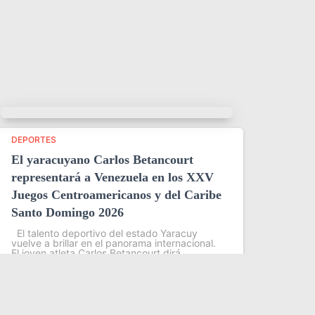
DEPORTES
El yaracuyano Carlos Betancourt
representará a Venezuela en los XXV
Juegos Centroamericanos y del Caribe
Santo Domingo 2026
El talento deportivo del estado Yaracuy
vuelve a brillar en el panorama internacional.
El joven atleta Carlos Betancourt dirá
presente en los XXV Juegos
Centroamericanos y del Caribe Santo
Domingo 2026, evento que se
Leer más