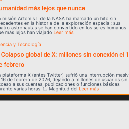
umanidad más lejos que nunca
a misión Artemis II de la NASA ha marcado un hito sin
ecedentes en la historia de la exploración espacial: sus
uatro astronautas se han convertido en los seres humanos
ue más lejos han viajado
Leer más
iencia y Tecnología
 Colapso global de X: millones sin conexión el 
e febrero
a plataforma X (antes Twitter) sufrió una interrupción masi
l 16 de febrero de 2026, dejando a millones de usuarios sin
cceso a sus cuentas, publicaciones o funciones básicas
urante varias horas. 📉 Magnitud del
Leer más
Somos YATVO
Somos YATVO ¡Tu canal online! Con entretenimiento,
información, opinión, cultura, deportes y más.