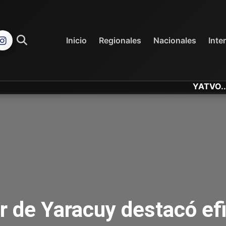
REGIONALES
NACIONALES
Inicio
Regionales
Nacionales
Inte
YATVO... Tu Can
 de Yaracuy destacó efi