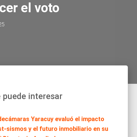
cer el voto
25
 puede interesar
decámaras Yaracuy evaluó el impacto
t-sismos y el futuro inmobiliario en su