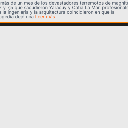
 más de un mes de los devastadores terremotos de magnit
,2 y 7,5 que sacudieron Yaracuy y Catia La Mar, profesional
 la ingeniería y la arquitectura coincidieron en que la
ragedia dejó una
Leer más
Somos YATVO
Somos YATVO ¡Tu canal online! Con entretenimiento,
información, opinión, cultura, deportes y más.
En este portal podrás ver nuestra señal y enterarte de
las noticias más destacadas de Yaracuy, Venezuela y el
mundo, actualizándote constantemente para que estés
siempre al día de las noticias.
YATVO Tu canal online
Categorías
REGIONALES
NACIONALES
INTERNACIONALES
DEPORTES
CULTURA
CIENCIA Y TECNOLOGIA
VARIEDADES