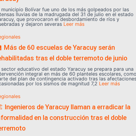
l municipio Bolívar fue uno de los más golpeados por las
tensas lluvias de la madrugada del 31 de julio en el estado
aracuy, que provocaron el desbordamiento de ríos y
uebradas y dejaron severas
Leer más
egionales
 Más de 60 escuelas de Yaracuy serán
ehabilitadas tras el doble terremoto de junio
l sector educativo del estado Yaracuy se prepara para una
ntervención integral en más de 60 planteles escolares, com
arte del plan de contingencia activado tras las afectacione
casionadas por los sismos de magnitud 7,2
Leer más
egionales
️ Ingenieros de Yaracuy llaman a erradicar la
nformalidad en la construcción tras el doble
erremoto