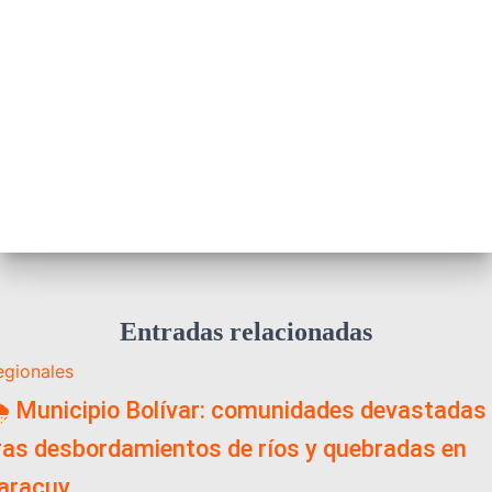
Entradas relacionadas
egionales
️ Municipio Bolívar: comunidades devastadas
ras desbordamientos de ríos y quebradas en
aracuy