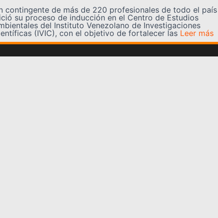
n contingente de más de 220 profesionales de todo el país
nició su proceso de inducción en el Centro de Estudios
mbientales del Instituto Venezolano de Investigaciones
entíficas (IVIC), con el objetivo de fortalecer las
Leer más
Somos YATVO
Somos YATVO ¡Tu canal online! Con entretenimiento,
información, opinión, cultura, deportes y más.
En este portal podrás ver nuestra señal y enterarte de
las noticias más destacadas de Yaracuy, Venezuela y el
mundo, actualizándote constantemente para que estés
siempre al día de las noticias.
YATVO Tu canal online
Categorías
REGIONALES
NACIONALES
INTERNACIONALES
DEPORTES
CULTURA
CIENCIA Y TECNOLOGIA
VARIEDADES