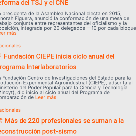
eforma del TSJ y el CNE
a presidenta de la Asamblea Nacional electa en 2015,
inorah Figuera, anunció la conformación de una mesa de
abajo conjunta entre representantes del oficialismo y la
posición, integrada por 20 delegados —10 por cada bloque
eer más
acionales
 Fundación CIEPE inicia ciclo anual del
rograma Interlaboratorios
a Fundación Centro de Investigaciones del Estado para la
roducción Experimental Agroindustrial (CIEPE), adscrita al
inisterio del Poder Popular para la Ciencia y Tecnología
incyt), dio inicio al ciclo anual del Programa de
omparación de
Leer más
acionales
️ Más de 220 profesionales se suman a la
econstrucción post-sismo