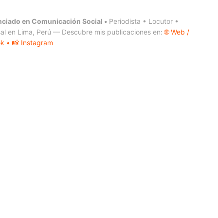
nciado en Comunicación Social •
Periodista • Locutor •
al en Lima, Perú — Descubre mis publicaciones en:
🌐 Web /
ok
• 📸 Instagram