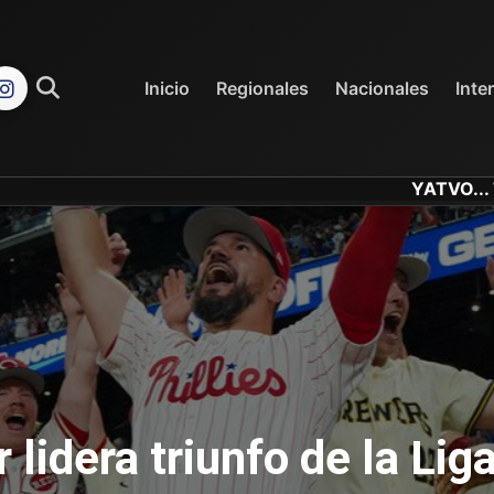
REGIONALES
NACIONALES
Inicio
Regionales
Nacionales
Inte
YATVO... Tu Canal On
lidera triunfo de la Lig