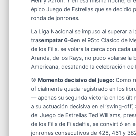
Henry Aaron. Y en esa misma noche, el es
épico Juego de Estrellas que se decidió
ronda de jonrones.
La Liga Nacional se impuso al superar a 
tras
empatar 6-6
en el 95to Clásico de 
de los Filis, se volara la cerca con cada
Aranda, de los Rays, no pudo volarse la b
Americana, desatando la celebración de lo
🎯
Momento decisivo del juego:
Como res
oficialmente queda registrado en los libr
— apenas su segunda victoria en los últ
a su actuación decisiva en el ‘swing-of
del Juego de Estrellas Ted Williams, pre
de los Filis de Filadelfia, se convirtió en
jonrones consecutivos de 428, 461 y 382 