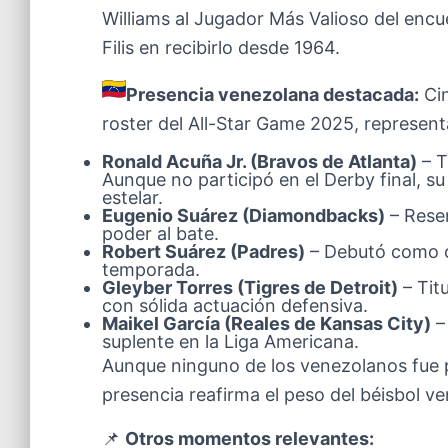
Williams al Jugador Más Valioso del encu
Filis en recibirlo desde 1964.
Presencia venezolana destacada:
Cin
roster del All-Star Game 2025, representa
Ronald Acuña Jr. (Bravos de Atlanta)
– T
Aunque no participó en el Derby final, s
estelar.
Eugenio Suárez (Diamondbacks)
– Reser
poder al bate.
Robert Suárez (Padres)
– Debutó como ce
temporada.
Gleyber Torres (Tigres de Detroit)
– Tit
con sólida actuación defensiva.
Maikel García (Reales de Kansas City)
–
suplente en la Liga Americana.
Aunque ninguno de los venezolanos fue pr
presencia reafirma el peso del béisbol v
📌
Otros momentos relevantes: