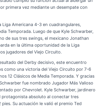
tadio cumplió su función actual al albergar un
 por primera vez mediante un desempate con
la Liga Americana 4-3 en cuadrangulares,
Media Temporada. Luego de que Kyle Schwarber,
 uno de sus tres swings, el mexicano Jonathan
arda en la última oportunidad de la Liga
s jugadores del Viejo Circuito.
ultado del Derby decisivo, este encuentro
os como una victoria del Viejo Circuito por 7-6
imos 12 Clásicos de Media Temporada. Y gracias
f’, Schwarber fue nombrado Jugador Más Valioso
sentado por Chevrolet. Kyle Schwarber, jardinero
 el protagonista absoluto al conectar tres
pies. Su actuación le valió el premio Ted