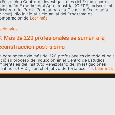
a Fundación Centro de Investigaciones del Estado para la
roducción Experimental Agroindustrial (CIEPE), adscrita al
inisterio del Poder Popular para la Ciencia y Tecnología
incyt), dio inicio al ciclo anual del Programa de
omparación de
Leer más
acionales
️ Más de 220 profesionales se suman a la
econstrucción post-sismo
n contingente de más de 220 profesionales de todo el país
nició su proceso de inducción en el Centro de Estudios
mbientales del Instituto Venezolano de Investigaciones
entíficas (IVIC), con el objetivo de fortalecer las
Leer más
Somos YATVO
Somos YATVO ¡Tu canal online! Con entretenimiento,
información, opinión, cultura, deportes y más.
En este portal podrás ver nuestra señal y enterarte de
las noticias más destacadas de Yaracuy, Venezuela y el
mundo, actualizándote constantemente para que estés