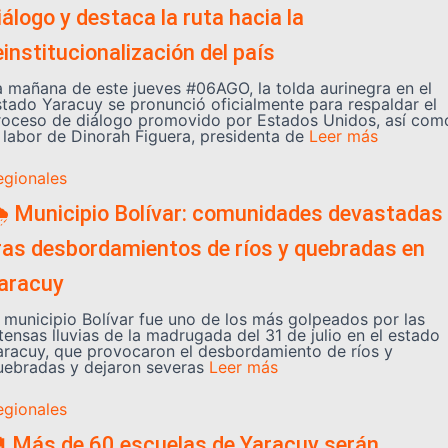
iálogo y destaca la ruta hacia la
einstitucionalización del país
a mañana de este jueves #06AGO, la tolda aurinegra en el
stado Yaracuy se pronunció oficialmente para respaldar el
roceso de diálogo promovido por Estados Unidos, así com
a labor de Dinorah Figuera, presidenta de
Leer más
egionales
️ Municipio Bolívar: comunidades devastadas
ras desbordamientos de ríos y quebradas en
aracuy
l municipio Bolívar fue uno de los más golpeados por las
tensas lluvias de la madrugada del 31 de julio en el estado
aracuy, que provocaron el desbordamiento de ríos y
uebradas y dejaron severas
Leer más
egionales
 Más de 60 escuelas de Yaracuy serán