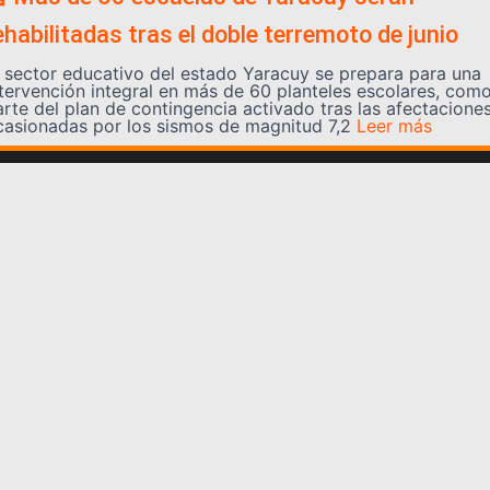
ehabilitadas tras el doble terremoto de junio
l sector educativo del estado Yaracuy se prepara para una
ntervención integral en más de 60 planteles escolares, com
arte del plan de contingencia activado tras las afectacione
casionadas por los sismos de magnitud 7,2
Leer más
Somos YATVO
Somos YATVO ¡Tu canal online! Con entretenimiento,
información, opinión, cultura, deportes y más.
En este portal podrás ver nuestra señal y enterarte de
las noticias más destacadas de Yaracuy, Venezuela y el
mundo, actualizándote constantemente para que estés
siempre al día de las noticias.
YATVO Tu canal online
Categorías
REGIONALES
NACIONALES
INTERNACIONALES