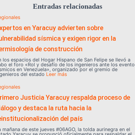
Entradas relacionadas
egionales
xpertos en Yaracuy advierten sobre
ulnerabilidad sísmica y exigen rigor en la
ermisología de construcción
n los espacios del Hogar Hispano de San Felipe se llevó a
abo el foro «Rol y desafío de los ingenieros ante los evento
ísmicos en Venezuela», organizado por el gremio de
ngenieros del estado
Leer más
egionales
rimero Justicia Yaracuy respalda proceso de
iálogo y destaca la ruta hacia la
einstitucionalización del país
a mañana de este jueves #06AGO, la tolda aurinegra en el
stado Yaracuy se pronunció oficialmente para respaldar el