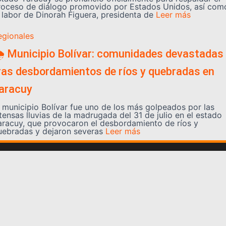
roceso de diálogo promovido por Estados Unidos, así com
a labor de Dinorah Figuera, presidenta de
Leer más
egionales
️ Municipio Bolívar: comunidades devastadas
ras desbordamientos de ríos y quebradas en
aracuy
l municipio Bolívar fue uno de los más golpeados por las
tensas lluvias de la madrugada del 31 de julio en el estado
aracuy, que provocaron el desbordamiento de ríos y
uebradas y dejaron severas
Leer más
Somos YATVO
Somos YATVO ¡Tu canal online! Con entretenimiento,
información, opinión, cultura, deportes y más.
En este portal podrás ver nuestra señal y enterarte de
las noticias más destacadas de Yaracuy, Venezuela y el
mundo, actualizándote constantemente para que estés