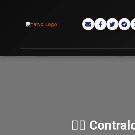
🕵️‍♂️ Contr