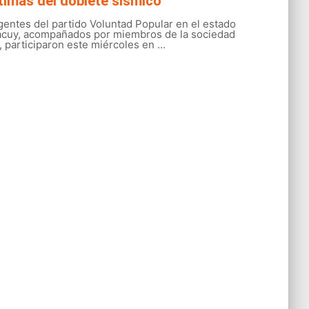
timas del doblete sísmico
gentes del partido Voluntad Popular en el estado
acuy, acompañados por miembros de la sociedad
l, participaron este miércoles en ...