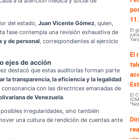
icada a la atención médica y social de
pos
11.
lor del estado,
Juan Vicente Gómez
, quien,
El 
sta fase contempla una revisión exhaustiva de
juli
Yara
s y de personal
, correspondientes al ejercicio
El 
o ejes de acción
tal
mez destacó que estas auditorías forman parte
ac
ar la transparencia, la eficiencia y la legalidad
Est
en consonancia con las directrices emanadas de
El C
olivariana de Venezuela
.
(CMB
"Not
posibles irregularidades, sino también
Dir
over una cultura de rendición de cuentas ante
rea