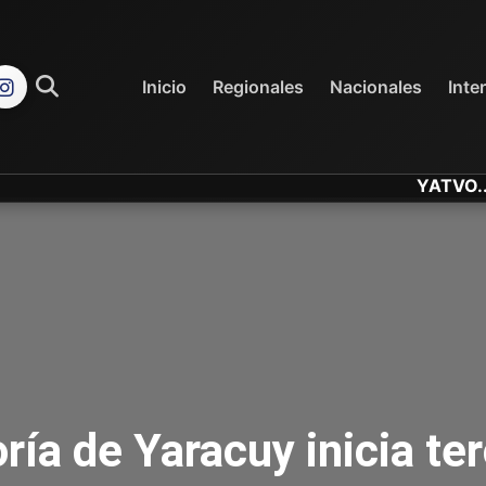
REGIONALES
NACIONALES
Inicio
Regionales
Nacionales
Inte
YATVO... Tu Can
aloría de Yaracuy inicia te