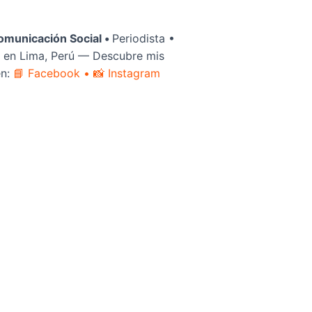
omunicación Social •
Periodista •
 en Lima, Perú — Descubre mis
en:
📘 Facebook
• 📸 Instagram