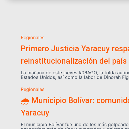
Regionales
Primero Justicia Yaracuy respa
reinstitucionalización del país
La mañana de este jueves #06AGO, la tolda aurin
Estados Unidos, así como la labor de Dinorah Fig
Regionales
🌧️ Municipio Bolívar: comuni
Yaracuy
El municipio Bolívar fue uno de los más golpeados