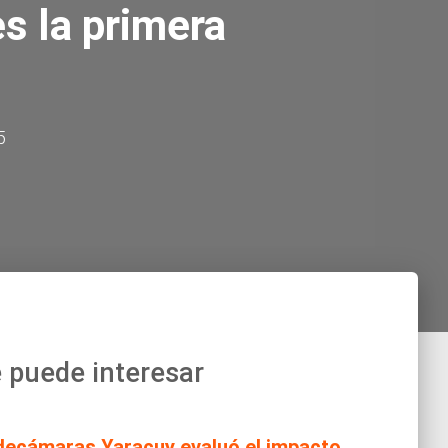
s la primera
5
 puede interesar
decámaras Yaracuy evaluó el impacto