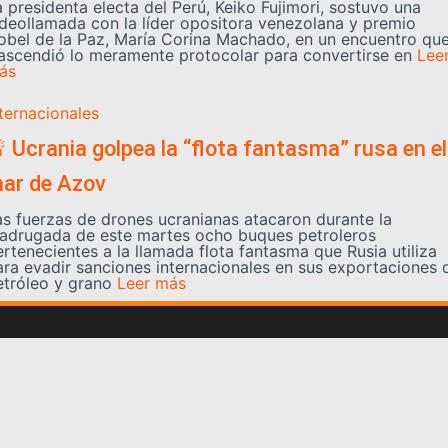
a presidenta electa del Perú, Keiko Fujimori, sostuvo una
ideollamada con la líder opositora venezolana y premio
obel de la Paz, María Corina Machado, en un encuentro qu
rascendió lo meramente protocolar para convertirse en
Lee
ás
nternacionales
 Ucrania golpea la “flota fantasma” rusa en el
ar de Azov
as fuerzas de drones ucranianas atacaron durante la
adrugada de este martes ocho buques petroleros
ertenecientes a la llamada flota fantasma que Rusia utiliza
ara evadir sanciones internacionales en sus exportaciones 
etróleo y grano
Leer más
Somos YATVO
Somos YATVO ¡Tu canal online! Con entretenimiento,
información, opinión, cultura, deportes y más.
En este portal podrás ver nuestra señal y enterarte de
las noticias más destacadas de Yaracuy, Venezuela y el