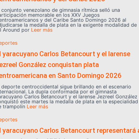
l conjunto venezolano de gimnasia rítmica selló una
articipación memorable en los XXV Juegos
entroamericanos y del Caribe Santo Domingo 2026 al
djudicarse la medalla de plata en la exigente modalidad de
ll Around por
Leer más
eportes
l yaracuyano Carlos Betancourt y el larense
ezreel González conquistan plata
entroamericana en Santo Domingo 2026
l deporte centroccidental sigue brillando en el escenario
nternacional. La dupla conformada por el gimnasta
aracuyano Carlos Betancourt y el larense Jezreel González
onquistó este martes la medalla de plata en la especialidad
e trampolín
Leer más
eportes
l yaracuyano Carlos Betancourt representará 