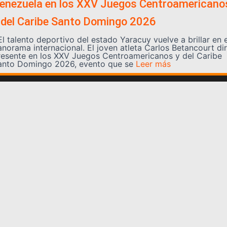
enezuela en los XXV Juegos Centroamericano
 del Caribe Santo Domingo 2026
l talento deportivo del estado Yaracuy vuelve a brillar en e
anorama internacional. El joven atleta Carlos Betancourt di
resente en los XXV Juegos Centroamericanos y del Caribe
anto Domingo 2026, evento que se
Leer más
Somos YATVO
Somos YATVO ¡Tu canal online! Con entretenimiento,
información, opinión, cultura, deportes y más.
En este portal podrás ver nuestra señal y enterarte de
las noticias más destacadas de Yaracuy, Venezuela y el
mundo, actualizándote constantemente para que estés
siempre al día de las noticias.
YATVO Tu canal online
Categorías
REGIONALES
NACIONALES
INTERNACIONALES