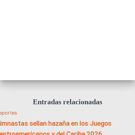
Entradas relacionadas
eportes
imnastas sellan hazaña en los Juegos
entroamericanos y del Caribe 2026