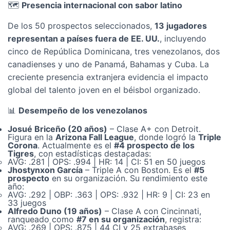
🗺️
Presencia internacional con sabor latino
De los 50 prospectos seleccionados,
13 jugadores
representan a países fuera de EE. UU.
, incluyendo
cinco de República Dominicana, tres venezolanos, dos
canadienses y uno de Panamá, Bahamas y Cuba. La
creciente presencia extranjera evidencia el impacto
global del talento joven en el béisbol organizado.
📊
Desempeño de los venezolanos
Josué Briceño (20 años)
– Clase A+ con Detroit.
Figura en la
Arizona Fall League
, donde logró la
Triple
Corona
. Actualmente es el
#4 prospecto de los
Tigres
, con estadísticas destacadas:
AVG: .281 | OPS: .994 | HR: 14 | CI: 51 en 50 juegos
Jhostynxon García
– Triple A con Boston. Es el
#5
prospecto
en su organización. Su rendimiento este
año:
AVG: .292 | OBP: .363 | OPS: .932 | HR: 9 | CI: 23 en
33 juegos
Alfredo Duno (19 años)
– Clase A con Cincinnati,
ranqueado como
#7 en su organización
, registra:
AVG: .269 | OPS: .875 | 44 CI y 25 extrabases