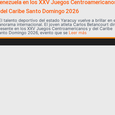
enezuela en los XXV Juegos Centroamericano
 del Caribe Santo Domingo 2026
l talento deportivo del estado Yaracuy vuelve a brillar en e
anorama internacional. El joven atleta Carlos Betancourt di
resente en los XXV Juegos Centroamericanos y del Caribe
anto Domingo 2026, evento que se
Leer más
Somos YATVO
Somos YATVO ¡Tu canal online! Con entretenimiento,
información, opinión, cultura, deportes y más.
En este portal podrás ver nuestra señal y enterarte de
las noticias más destacadas de Yaracuy, Venezuela y el
mundo, actualizándote constantemente para que estés
siempre al día de las noticias.
YATVO Tu canal online
Categorías
REGIONALES
NACIONALES
INTERNACIONALES