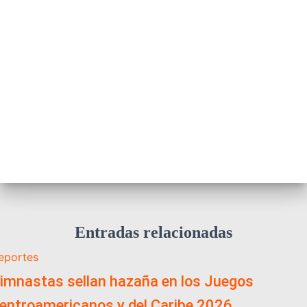
Entradas relacionadas
eportes
imnastas sellan hazaña en los Juegos
entroamericanos y del Caribe 2026