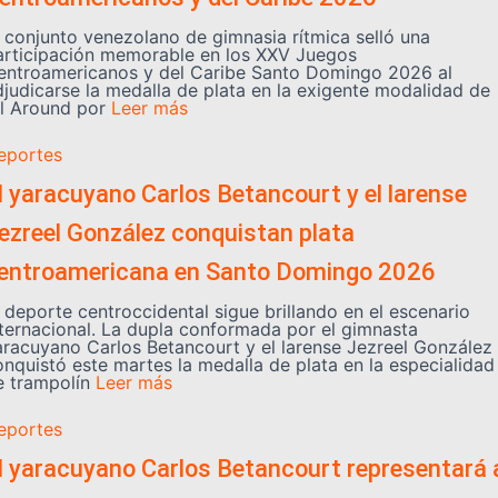
l conjunto venezolano de gimnasia rítmica selló una
articipación memorable en los XXV Juegos
entroamericanos y del Caribe Santo Domingo 2026 al
djudicarse la medalla de plata en la exigente modalidad de
ll Around por
Leer más
eportes
l yaracuyano Carlos Betancourt y el larense
ezreel González conquistan plata
entroamericana en Santo Domingo 2026
l deporte centroccidental sigue brillando en el escenario
nternacional. La dupla conformada por el gimnasta
aracuyano Carlos Betancourt y el larense Jezreel González
onquistó este martes la medalla de plata en la especialidad
e trampolín
Leer más
eportes
l yaracuyano Carlos Betancourt representará 