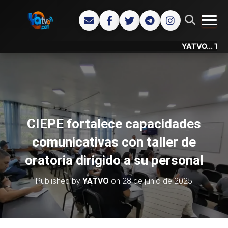
CAMB
YATVO... Tu Canal On
CIEPE fortalece capacidades
comunicativas con taller de
oratoria dirigido a su personal
Published by
YATVO
on
28 de junio de 2025