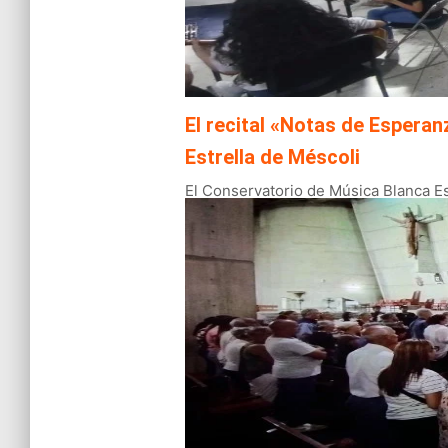
El recital «Notas de Esperanz
Estrella de Méscoli
El Conservatorio de Música Blanca Est