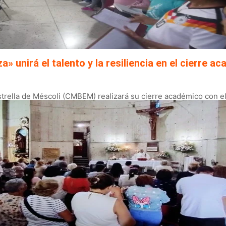
a» unirá el talento y la resiliencia en el cierre 
rella de Méscoli (CMBEM) realizará su cierre académico con el r