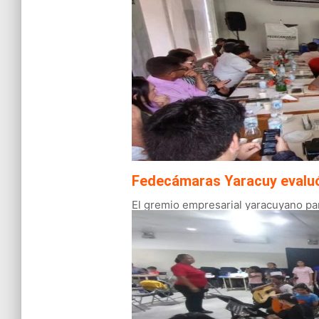
Fedecámaras Yaracuy evaluó e
El gremio empresarial yaracuyano par