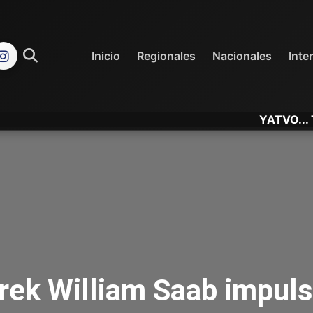
REGIONALES
NACIONALES
Inicio
Regionales
Nacionales
Inte
YATVO... Tu Canal 
rek William Saab impuls