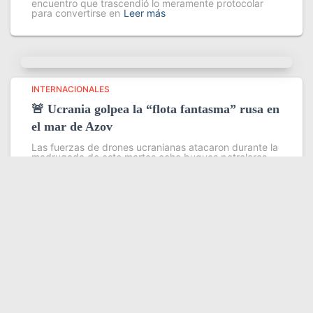
encuentro que trascendió lo meramente protocolar
para convertirse en
Leer más
INTERNACIONALES
🚨 Ucrania golpea la “flota fantasma” rusa en
el mar de Azov
Las fuerzas de drones ucranianas atacaron durante la
madrugada de este martes ocho buques petroleros
pertenecientes a la llamada flota fantasma que Rusia
utiliza para evadir sanciones internacionales en sus
exportaciones de petróleo y grano
Leer más
Somos YATVO