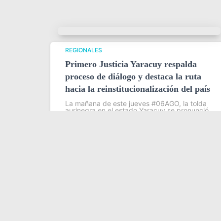
REGIONALES
Primero Justicia Yaracuy respalda
proceso de diálogo y destaca la ruta
hacia la reinstitucionalización del país
La mañana de este jueves #06AGO, la tolda
aurinegra en el estado Yaracuy se pronunció
oficialmente para respaldar el proceso de
diálogo promovido por Estados Unidos, así
como la labor de Dinorah Figuera, presidenta
de
Leer más