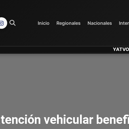
REGIONALES
NACIONALES
Inicio
Regionales
Nacionales
Inte
YATVO... Tu C
tención vehicular benef