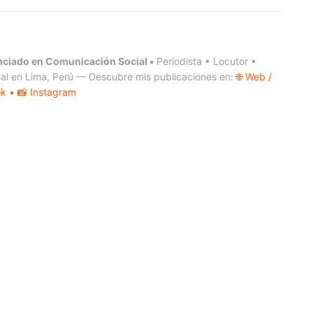
nciado en Comunicación Social •
Periodista • Locutor •
al en Lima, Perú — Descubre mis publicaciones en:
🌐 Web /
ok
• 📸 Instagram