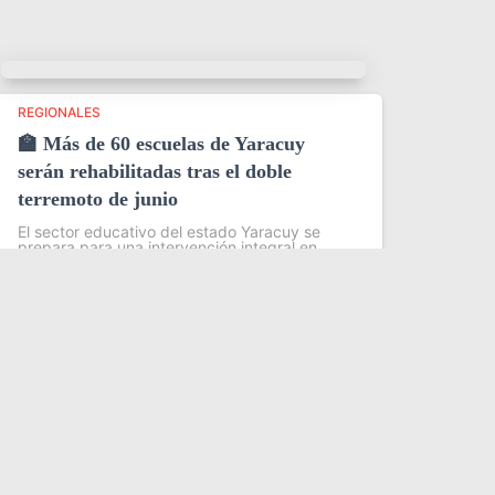
REGIONALES
🏫 Más de 60 escuelas de Yaracuy
serán rehabilitadas tras el doble
terremoto de junio
El sector educativo del estado Yaracuy se
prepara para una intervención integral en
más de 60 planteles escolares, como parte
del plan de contingencia activado tras las
afectaciones ocasionadas por los sismos de
magnitud 7,2
Leer más