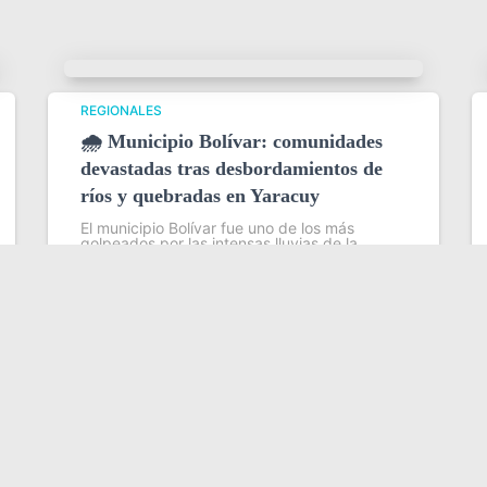
REGIONALES
🌧️ Municipio Bolívar: comunidades
devastadas tras desbordamientos de
ríos y quebradas en Yaracuy
El municipio Bolívar fue uno de los más
golpeados por las intensas lluvias de la
madrugada del 31 de julio en el estado
Yaracuy, que provocaron el desbordamiento
de ríos y quebradas y dejaron severas
Leer más