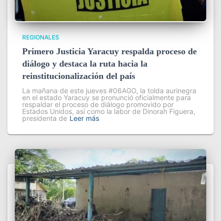
REGIONALES
Primero Justicia Yaracuy respalda proceso de
diálogo y destaca la ruta hacia la
reinstitucionalización del país
La mañana de este jueves #06AGO, la tolda aurinegra
en el estado Yaracuy se pronunció oficialmente para
respaldar el proceso de diálogo promovido por
Estados Unidos, así como la labor de Dinorah Figuera,
presidenta de
Leer más