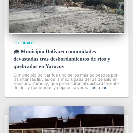
REGIONALES
🌧️ Municipio Bolívar: comunidades
devastadas tras desbordamientos de ríos y
quebradas en Yaracuy
El municipio Bolívar fue uno de los más golpeados por
las intensas lluvias de la madrugada del 31 de julio en
el estado Yaracuy, que provocaron el desbordamiento
de ríos y quebradas y dejaron severas
Leer más