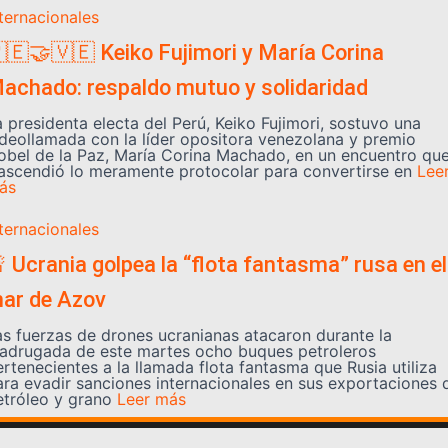
nternacionales
🇪🤝🇻🇪 Keiko Fujimori y María Corina
achado: respaldo mutuo y solidaridad
a presidenta electa del Perú, Keiko Fujimori, sostuvo una
ideollamada con la líder opositora venezolana y premio
obel de la Paz, María Corina Machado, en un encuentro qu
rascendió lo meramente protocolar para convertirse en
Lee
ás
nternacionales
 Ucrania golpea la “flota fantasma” rusa en el
ar de Azov
as fuerzas de drones ucranianas atacaron durante la
adrugada de este martes ocho buques petroleros
ertenecientes a la llamada flota fantasma que Rusia utiliza
ara evadir sanciones internacionales en sus exportaciones 
etróleo y grano
Leer más