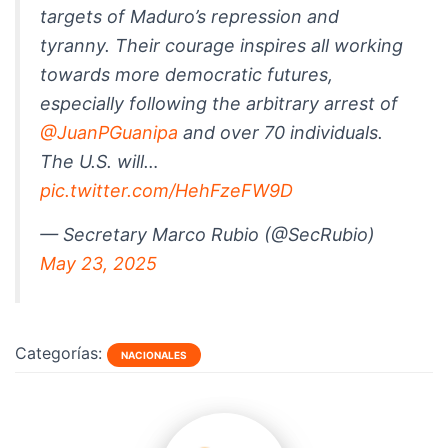
targets of Maduro’s repression and
tyranny. Their courage inspires all working
towards more democratic futures,
especially following the arbitrary arrest of
@JuanPGuanipa
and over 70 individuals.
The U.S. will…
pic.twitter.com/HehFzeFW9D
— Secretary Marco Rubio (@SecRubio)
May 23, 2025
Categorías:
NACIONALES