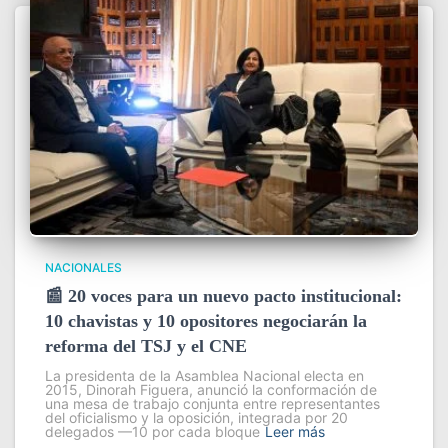
NACIONALES
📰 20 voces para un nuevo pacto institucional:
10 chavistas y 10 opositores negociarán la
reforma del TSJ y el CNE
La presidenta de la Asamblea Nacional electa en
2015, Dinorah Figuera, anunció la conformación de
una mesa de trabajo conjunta entre representantes
del oficialismo y la oposición, integrada por 20
delegados —10 por cada bloque
Leer más