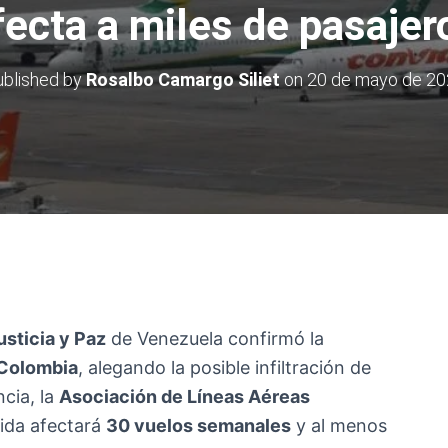
fecta a miles de pasajer
blished by
Rosalbo Camargo Siliet
on
20 de mayo de 20
usticia y Paz
de Venezuela confirmó la
 Colombia
, alegando la posible infiltración de
cia, la
Asociación de Líneas Aéreas
ida afectará
30 vuelos semanales
y al menos