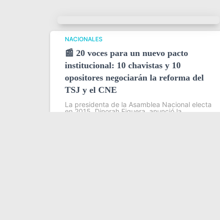
NACIONALES
📰 20 voces para un nuevo pacto
institucional: 10 chavistas y 10
opositores negociarán la reforma del
TSJ y el CNE
La presidenta de la Asamblea Nacional electa
en 2015, Dinorah Figuera, anunció la
conformación de una mesa de trabajo
conjunta entre representantes del oficialismo
y la oposición, integrada por 20 delegados —
10 por cada bloque
Leer más