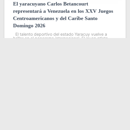
El yaracuyano Carlos Betancourt
representará a Venezuela en los XXV Juegos
Centroamericanos y del Caribe Santo
Domingo 2026
El talento deportivo del estado Yaracuy vuelve a
brillar en el panorama internacional. El joven atleta
Carlos Betancourt dirá presente en los XXV Juegos
Centroamericanos y del Caribe Santo Domingo 2026,
evento que se
Leer más
Somos YATVO
Somos YATVO ¡Tu canal online! Con entretenimiento,
información, opinión, cultura, deportes y más.
En este portal podrás ver nuestra señal y enterarte de
las noticias más destacadas de Yaracuy, Venezuela y el
mundo, actualizándote constantemente para que estés
siempre al día de las noticias.