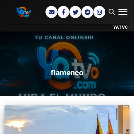
CAMB
YATVO... Tu Ca
flamenco