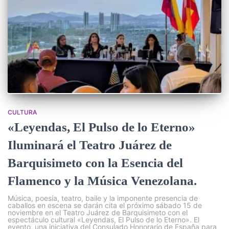
CULTURA
«Leyendas, El Pulso de lo Eterno»
Iluminará el Teatro Juárez de
Barquisimeto con la Esencia del
Flamenco y la Música Venezolana.
Música, poesía, teatro, baile y la imponente presencia de
caballos en escena se darán cita el próximo sábado 15 de
noviembre en el Teatro Juárez de Barquisimeto con el
espectáculo cultural «Leyendas, El Pulso de lo Eterno». El
evento, una iniciativa del Consulado Honorario de España para