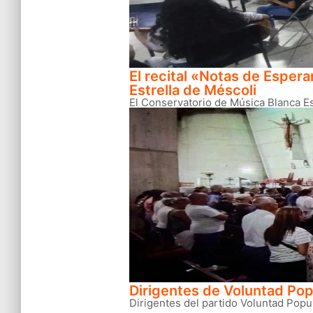
El recital «Notas de Espera
Estrella de Méscoli
El Conservatorio de Música Blanca Est
Dirigentes de Voluntad Pop
Dirigentes del partido Voluntad Popul