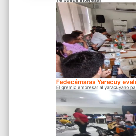
Fedecámaras Yaracuy evaluó
El gremio empresarial yaracuyano par