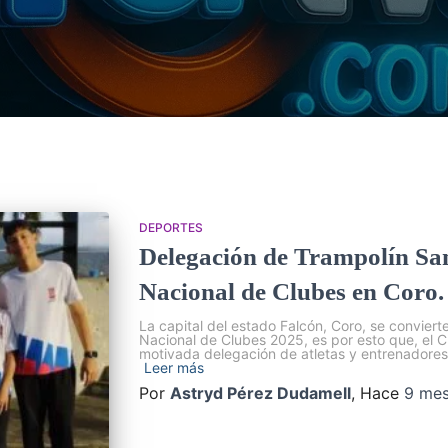
DEPORTES
Delegación de Trampolín San F
Nacional de Clubes en Coro.
La capital del estado Falcón, Coro, se convierte 
Nacional de Clubes 2025, es por esto que, el 
motivada delegación de atletas y entrenadore
Leer más
Por
Astryd Pérez Dudamell
, Hace
9 me