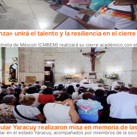
nza» unirá el talento y la resiliencia en el cie
rella de Méscoli (CMBEM) realizará su cierre académico con el r
ular Yaracuy realizaron misa en memoria de las
ar en el estado Yaracuy, acompañados por miembros de la socied