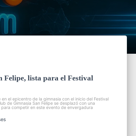
elipe, lista para el Festival
en el epicentro de la gimnasia con el inicio del Festival
Club de Gimnasia San Felipe se desplazó con una
s para competir en este evento de envergadura
ses