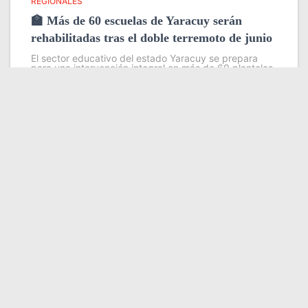
REGIONALES
🏫 Más de 60 escuelas de Yaracuy serán
rehabilitadas tras el doble terremoto de junio
El sector educativo del estado Yaracuy se prepara
para una intervención integral en más de 60 planteles
escolares, como parte del plan de contingencia
activado tras las afectaciones ocasionadas por los
sismos de magnitud 7,2
Leer más
Somos YATVO
Somos YATVO ¡Tu canal online! Con entretenimiento,
información, opinión, cultura, deportes y más.
En este portal podrás ver nuestra señal y enterarte de
las noticias más destacadas de Yaracuy, Venezuela y el
mundo, actualizándote constantemente para que estés
siempre al día de las noticias.
YATVO Tu canal online