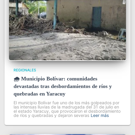
REGIONALES
🌧️ Municipio Bolívar: comunidades
devastadas tras desbordamientos de ríos y
quebradas en Yaracuy
El municipio Bolívar fue uno de los más golpeados por
las intensas lluvias de la madrugada del 31 de julio en
el estado Yaracuy, que provocaron el desbordamiento
de ríos y quebradas y dejaron severas
Leer más