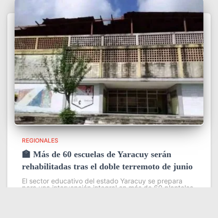
REGIONALES
🏫 Más de 60 escuelas de Yaracuy serán
rehabilitadas tras el doble terremoto de junio
El sector educativo del estado Yaracuy se prepara
para una intervención integral en más de 60 planteles
escolares, como parte del plan de contingencia
activado tras las afectaciones ocasionadas por los
sismos de magnitud 7,2
Leer más