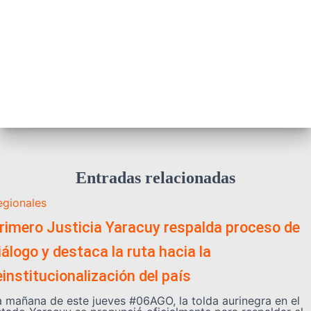
Entradas relacionadas
egionales
rimero Justicia Yaracuy respalda proceso de
iálogo y destaca la ruta hacia la
einstitucionalización del país
a mañana de este jueves #06AGO, la tolda aurinegra en el