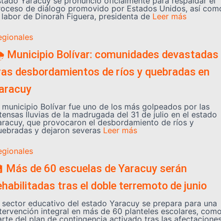
stado Yaracuy se pronunció oficialmente para respaldar el
roceso de diálogo promovido por Estados Unidos, así com
a labor de Dinorah Figuera, presidenta de
Leer más
egionales
️ Municipio Bolívar: comunidades devastadas
ras desbordamientos de ríos y quebradas en
aracuy
l municipio Bolívar fue uno de los más golpeados por las
tensas lluvias de la madrugada del 31 de julio en el estado
aracuy, que provocaron el desbordamiento de ríos y
uebradas y dejaron severas
Leer más
egionales
 Más de 60 escuelas de Yaracuy serán
ehabilitadas tras el doble terremoto de junio
l sector educativo del estado Yaracuy se prepara para una
ntervención integral en más de 60 planteles escolares, com
arte del plan de contingencia activado tras las afectacione