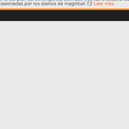
casionadas por los sismos de magnitud 7,2
Leer más
Somos YATVO
Somos YATVO ¡Tu canal online! Con entretenimiento,
información, opinión, cultura, deportes y más.
En este portal podrás ver nuestra señal y enterarte de
las noticias más destacadas de Yaracuy, Venezuela y el
mundo, actualizándote constantemente para que estés
siempre al día de las noticias.
YATVO Tu canal online
Categorías
REGIONALES
NACIONALES
INTERNACIONALES
DEPORTES
CULTURA
CIENCIA Y TECNOLOGIA
VARIEDADES