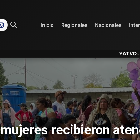
REGIONALES
NACIONALES
Inicio
Regionales
Nacionales
Inte
YATVO... Tu Canal Onli
mujeres recibieron atenc