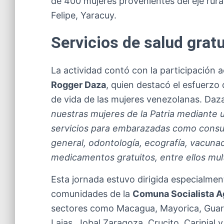
de 400 mujeres provenientes del eje rural
Felipe, Yaracuy.
Servicios de salud gratu
La actividad contó con la participación ac
Rogger Daza
, quien destacó el esfuerzo 
de vida de las mujeres venezolanas. Daz
nuestras mujeres de la Patria mediante u
servicios para embarazadas como consul
general, odontología, ecografía, vacunaci
medicamentos gratuitos, entre ellos mult
Esta jornada estuvo dirigida especialmen
comunidades de la
Comuna Socialista A
sectores como Macagua, Mayorica, Guara
Lajas, Jobal Zaragoza, Crucito, Caripial 