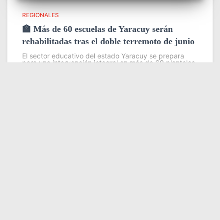
REGIONALES
🏫 Más de 60 escuelas de Yaracuy serán
rehabilitadas tras el doble terremoto de junio
El sector educativo del estado Yaracuy se prepara
para una intervención integral en más de 60 planteles
escolares, como parte del plan de contingencia
activado tras las afectaciones ocasionadas por los
sismos de magnitud 7,2
Leer más
Somos YATVO
Somos YATVO ¡Tu canal online! Con entretenimiento,
información, opinión, cultura, deportes y más.
En este portal podrás ver nuestra señal y enterarte de
las noticias más destacadas de Yaracuy, Venezuela y el
mundo, actualizándote constantemente para que estés
siempre al día de las noticias.