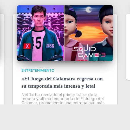
ENTRETENIMIENTO
«El Juego del Calamar» regresa con
su temporada más intensa y letal
Netflix ha revelado el primer tráiler de la
tercera y última temporada de El Juego del
Calamar, prometiendo una entrega aún más
brutal y desafiante. En esta nueva fase, los
personajes se enfrentarán a pruebas
Leer más