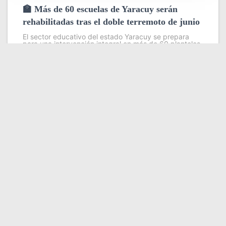
🏫 Más de 60 escuelas de Yaracuy serán
rehabilitadas tras el doble terremoto de junio
El sector educativo del estado Yaracuy se prepara
para una intervención integral en más de 60 planteles
escolares, como parte del plan de contingencia
activado tras las afectaciones ocasionadas por los
sismos de magnitud 7,2
Leer más
Somos YATVO
Somos YATVO ¡Tu canal online! Con entretenimiento,
información, opinión, cultura, deportes y más.
En este portal podrás ver nuestra señal y enterarte de
las noticias más destacadas de Yaracuy, Venezuela y el
mundo, actualizándote constantemente para que estés
siempre al día de las noticias.
YATVO Tu canal online