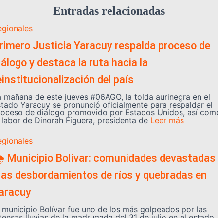
Entradas relacionadas
egionales
rimero Justicia Yaracuy respalda proceso de
iálogo y destaca la ruta hacia la
einstitucionalización del país
a mañana de este jueves #06AGO, la tolda aurinegra en el
stado Yaracuy se pronunció oficialmente para respaldar el
roceso de diálogo promovido por Estados Unidos, así com
a labor de Dinorah Figuera, presidenta de
Leer más
egionales
️ Municipio Bolívar: comunidades devastadas
ras desbordamientos de ríos y quebradas en
aracuy
l municipio Bolívar fue uno de los más golpeados por las
tensas lluvias de la madrugada del 31 de julio en el estado