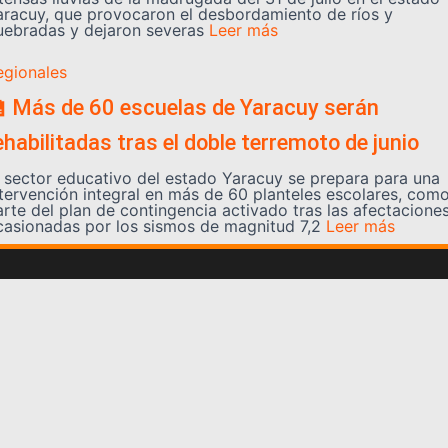
aracuy, que provocaron el desbordamiento de ríos y
uebradas y dejaron severas
Leer más
egionales
 Más de 60 escuelas de Yaracuy serán
ehabilitadas tras el doble terremoto de junio
l sector educativo del estado Yaracuy se prepara para una
ntervención integral en más de 60 planteles escolares, com
arte del plan de contingencia activado tras las afectacione
casionadas por los sismos de magnitud 7,2
Leer más
Somos YATVO
Somos YATVO ¡Tu canal online! Con entretenimiento,
información, opinión, cultura, deportes y más.
En este portal podrás ver nuestra señal y enterarte de
las noticias más destacadas de Yaracuy, Venezuela y el
mundo, actualizándote constantemente para que estés
siempre al día de las noticias.
YATVO Tu canal online