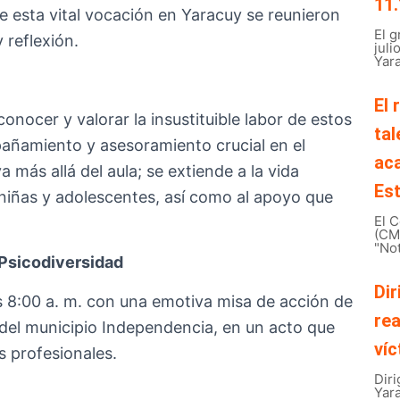
11.
e esta vital vocación en Yaracuy se reunieron
El 
 reflexión.
juli
Yara
El 
onocer y valorar la insustituible labor de estos
tal
añamiento y asesoramiento crucial en el
ac
 más allá del aula; se extiende a la vida
Est
 niñas y adolescentes, así como al apoyo que
El C
(CMB
"Not
 Psicodiversidad
Dir
as 8:00 a. m. con una emotiva misa de acción de
rea
l del municipio Independencia, en un acto que
víc
s profesionales.
Diri
Yar