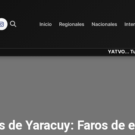
REGIONALES
NACIONALES
Inicio
Regionales
Nacionales
Inte
YATVO... Tu Canal O
s de Yaracuy: Faros de 