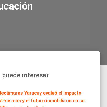
ducación
 puede interesar
decámaras Yaracuy evaluó el impacto
t-sismos y el futuro inmobiliario en su